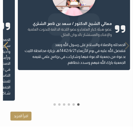
معالي الشيخ الدكتور / سعد بن ناصر الشثري
عضو هيئة كبار العلماء وعضو اللجنة الدائمة للبحوث العلمية
والإفتاء والمستشار بالديوان الملكي
الحمدلل
الحمدلله والصلاة والسلام على رسول الله وبعد
سـررت ك
فتفضل الله عليه في يوم الأربعاء 1442/6/21هـ بزيارة محافظة الليث
وأحبابـ
بدعوة من جمعية الدعوة فيها وشاركت في برنامج علمي تقيمه
ورأيت م
الجمعية بارك الله فيهم وسدد خطاهم.
الصـدر م
فـي الت
النـاس 
للمشـا
الجمعية
شـاكراًً
اقرأ المزيد