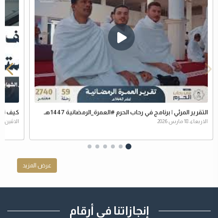
التقرير المرئي | برنامج في رحاب الحرم ⁧‫#العمرة_الرمضانية‬⁩ 1447هـ
كيف نحم
الاربعاء، 18 مارس 2026
الاثنين، 16 مارس 2026
عرض المزيد
إنجازاتنا في أرقام