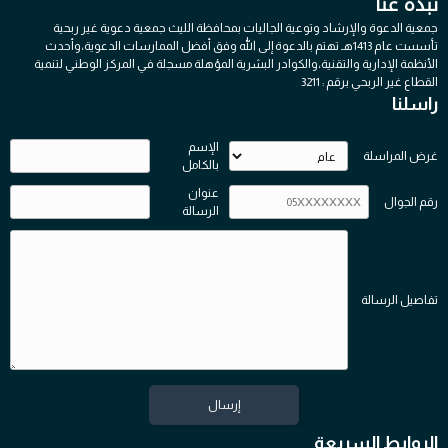
نبذة عنا
جمعية الدعوة والإرشاد وتوعية الجاليات بمحافظة الليث جمعية دعوية غير ربحية
تأسست عام 1413هـ تهتم بالدعوة إلى الله وفق أفضل الممارسات الدعوية،وأحدث
الأنظمة الإدارية والتقنية،والكوادر البشرية المؤهلة مسجلة في المركز الوطني لتنمية
القطاع غير الربحي برقم : 3211
راسلنا
الإسم
غرض المراسلة
بالكامل
عنوان
رقم الجوال
الرسالة
تفاصيل الرسالة
الروابط السريعة